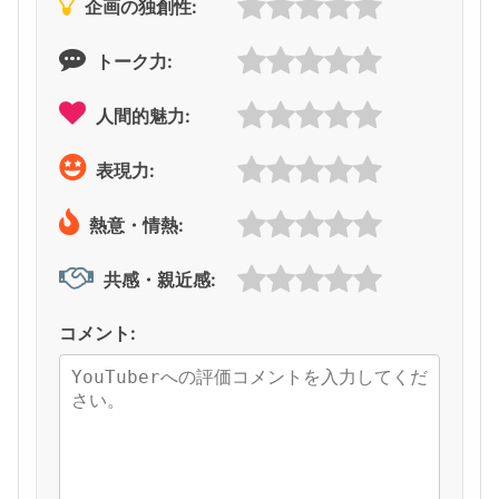
企画の独創性:
トーク力:
人間的魅力:
表現力:
熱意・情熱:
共感・親近感:
コメント: