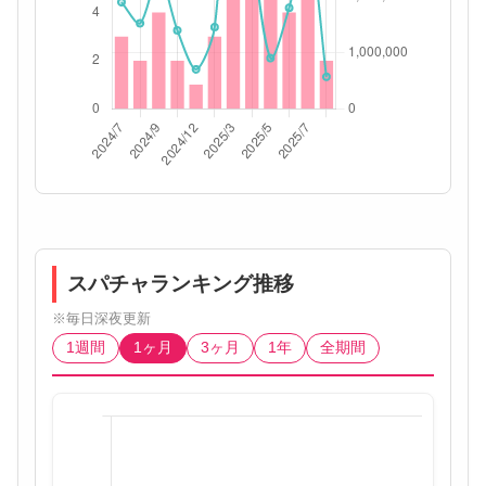
スパチャランキング推移
※毎日深夜更新
1週間
1ヶ月
3ヶ月
1年
全期間