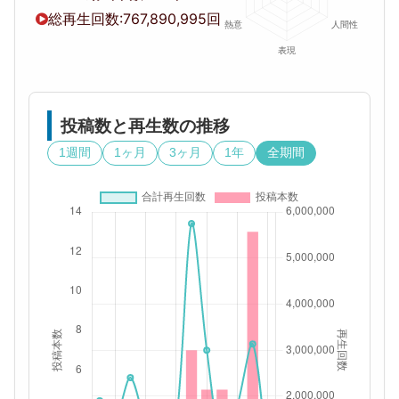
総再生回数:
767,890,995回
投稿数と再生数の推移
1週間
1ヶ月
3ヶ月
1年
全期間