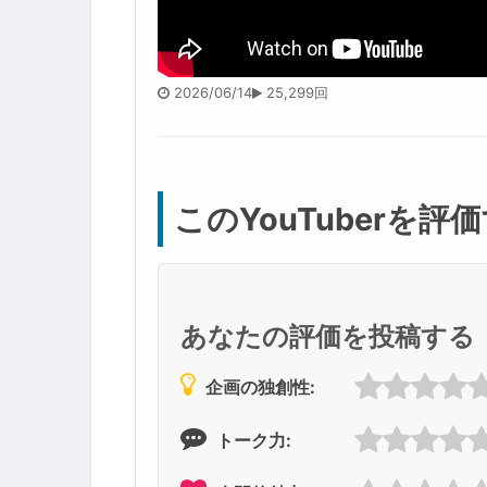
2026/06/14
25,299回
このYouTuberを評
あなたの評価を投稿する
企画の独創性:
トーク力: