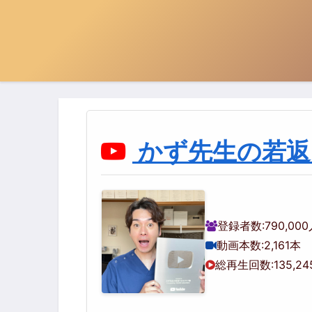
かず先生の若返
登録者数:
790,00
動画本数:
2,161本
総再生回数:
135,24