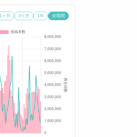
1ヶ月
3ヶ月
1年
全期間