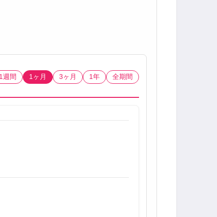
1週間
1ヶ月
3ヶ月
1年
全期間