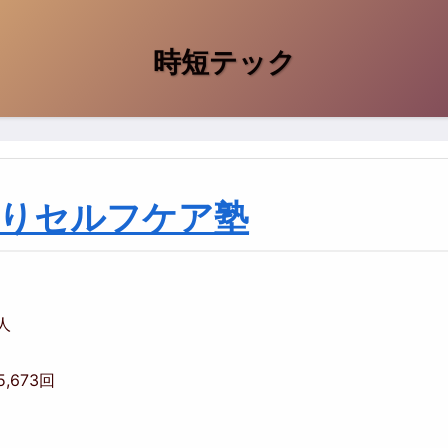
時短テック
りセルフケア塾
0人
5,673回