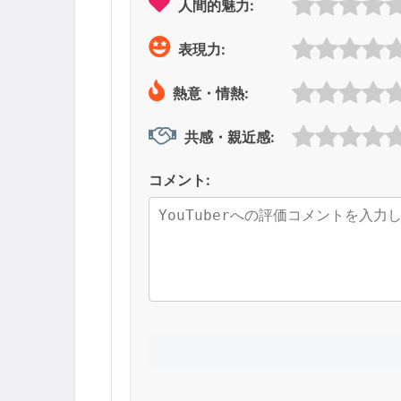
人間的魅力:
表現力:
熱意・情熱:
共感・親近感:
コメント: