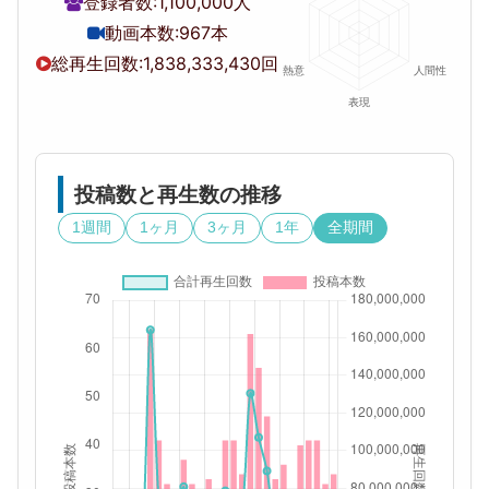
登録者数:
1,100,000人
動画本数:
967本
総再生回数:
1,838,333,430回
投稿数と再生数の推移
1週間
1ヶ月
3ヶ月
1年
全期間