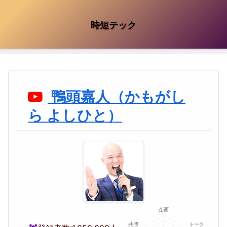
時短テック
鴨頭嘉人（かもがし
ら よしひと）