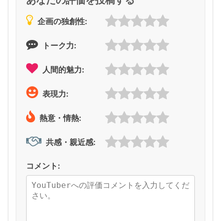
企画の独創性:
トーク力:
人間的魅力:
表現力:
熱意・情熱:
共感・親近感:
コメント: