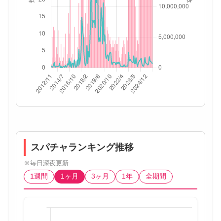
スパチャランキング推移
※毎日深夜更新
1週間
1ヶ月
3ヶ月
1年
全期間