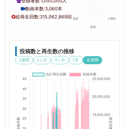
登録者数:
1,050,000人
動画本数:
3,060本
総再生回数:
315,062,869回
投稿数と再生数の推移
1週間
1ヶ月
3ヶ月
1年
全期間