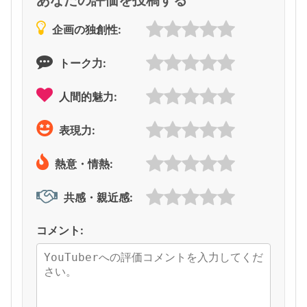
企画の独創性:
トーク力:
人間的魅力:
表現力:
熱意・情熱:
共感・親近感:
コメント: