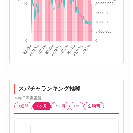
スパチャランキング推移
※毎日深夜更新
1週間
1ヶ月
3ヶ月
1年
全期間