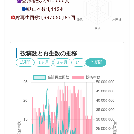
登録者数:
2,610,000人
動画本数:
1,446本
総再生回数:
1,697,050,185回
投稿数と再生数の推移
1週間
1ヶ月
3ヶ月
1年
全期間