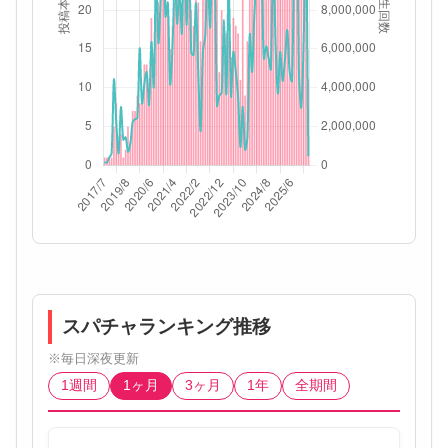
スパチャランキング推移
※毎日深夜更新
1週間
1ヶ月
3ヶ月
1年
全期間