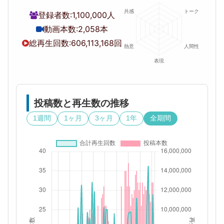
登録者数:
1,100,000人
動画本数:
2,058本
総再生回数:
606,113,168回
投稿数と再生数の推移
1週間
1ヶ月
3ヶ月
1年
全期間