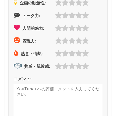
企画の独創性:
トーク力:
人間的魅力:
表現力:
熱意・情熱:
共感・親近感:
コメント: