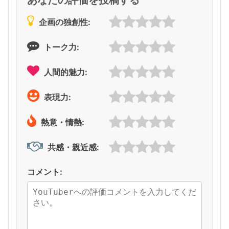
企画の独創性:
トーク力:
人間的魅力:
表現力:
熱意・情熱:
共感・親近感:
コメント: