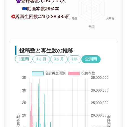
登録者数:
1,260,000人
動画本数:
994本
総再生回数:
410,538,485回
投稿数と再生数の推移
1週間
1ヶ月
3ヶ月
1年
全期間