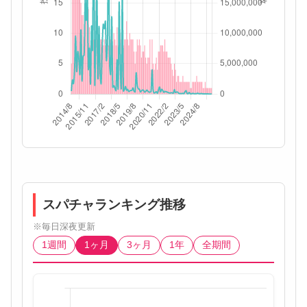
スパチャランキング推移
※毎日深夜更新
1週間
1ヶ月
3ヶ月
1年
全期間