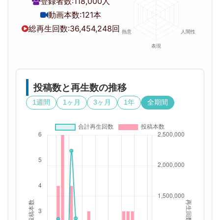
登録者数:
118,000人
動画本数:
121本
総再生回数:
36,454,248回
投稿数と再生数の推移
1週間
1ヶ月
3ヶ月
1年
全期間