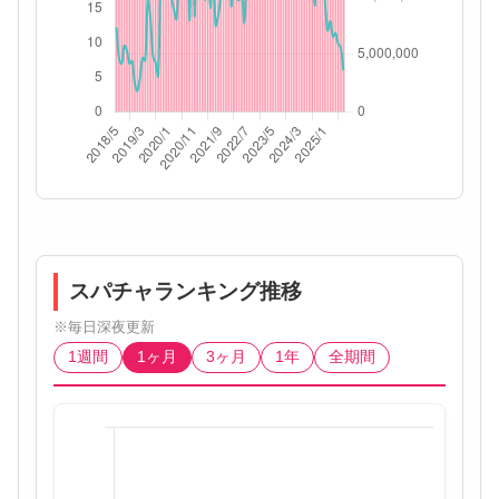
スパチャランキング推移
※毎日深夜更新
1週間
1ヶ月
3ヶ月
1年
全期間