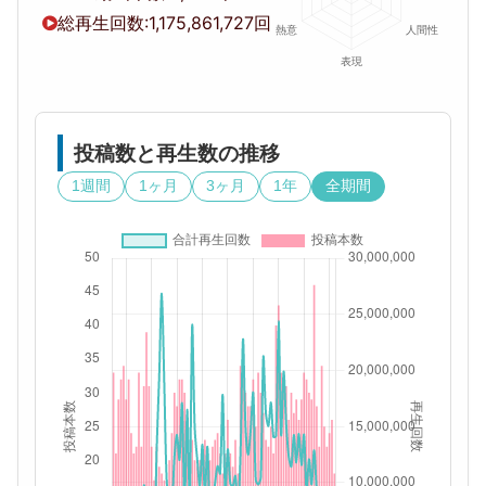
総再生回数:
1,175,861,727回
投稿数と再生数の推移
1週間
1ヶ月
3ヶ月
1年
全期間