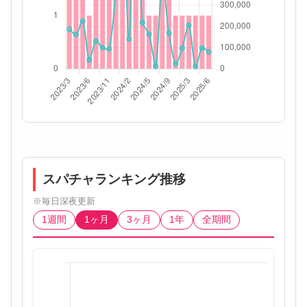
スパチャランキング推移
※毎日深夜更新
1週間
1ヶ月
3ヶ月
1年
全期間