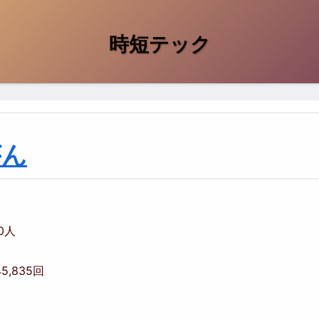
時短テック
がん
00人
145,835回