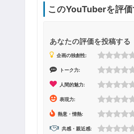
このYouTuberを評
あなたの評価を投稿する
企画の独創性:
トーク力:
人間的魅力:
表現力:
熱意・情熱:
共感・親近感: