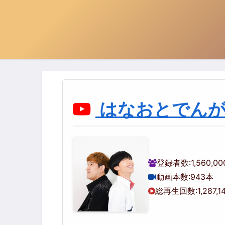
はなおとでん
登録者数:
1,560,0
動画本数:
943本
総再生回数:
1,287,