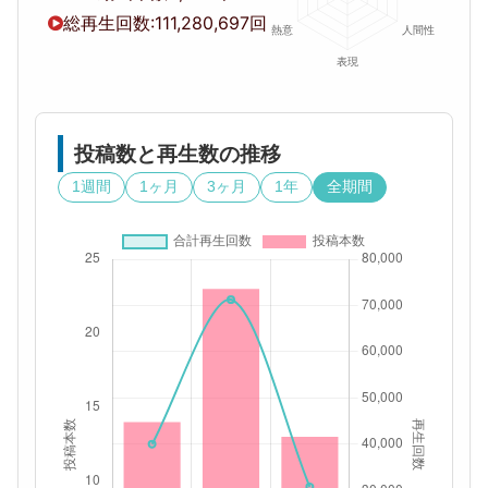
総再生回数:
111,280,697回
投稿数と再生数の推移
1週間
1ヶ月
3ヶ月
1年
全期間