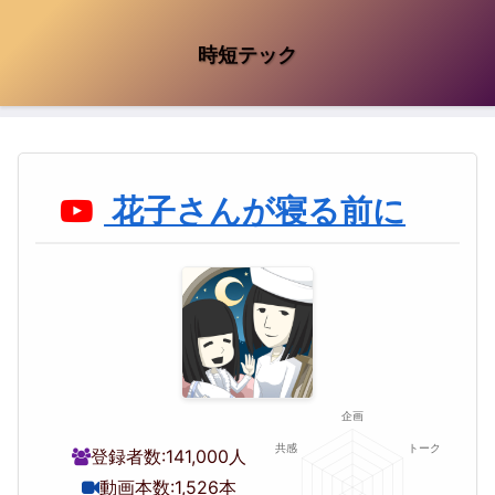
時短テック
花子さんが寝る前に
登録者数:
141,000人
動画本数:
1,526本