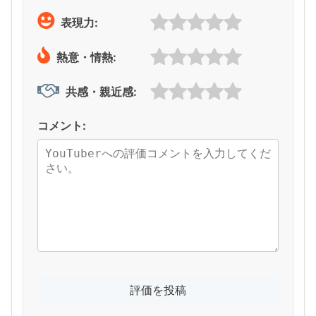
表現力:
熱意・情熱:
共感・親近感:
コメント: