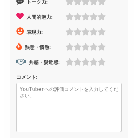
トーク力:
人間的魅力:
表現力:
熱意・情熱:
共感・親近感:
コメント: