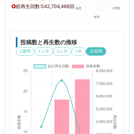
総再生回数:
542,704,466回
投稿数と再生数の推移
1週間
1ヶ月
3ヶ月
1年
全期間