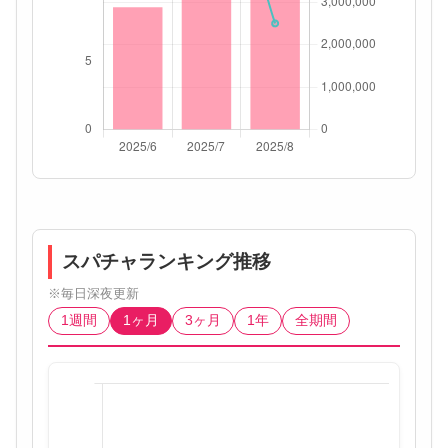
スパチャランキング推移
※毎日深夜更新
1週間
1ヶ月
3ヶ月
1年
全期間