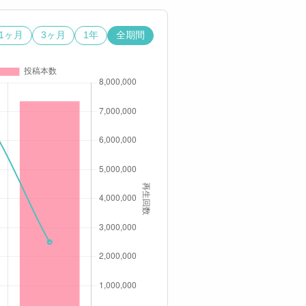
1ヶ月
3ヶ月
1年
全期間