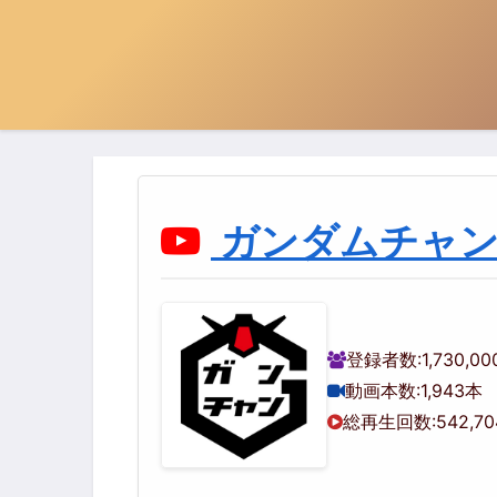
ガンダムチャ
登録者数:
1,730,0
動画本数:
1,943本
総再生回数:
542,7