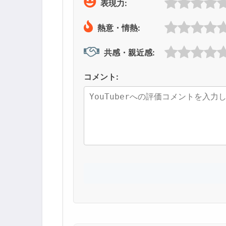
表現力:
熱意・情熱:
共感・親近感:
コメント: