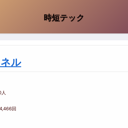
時短テック
ンネル
00人
04,466回