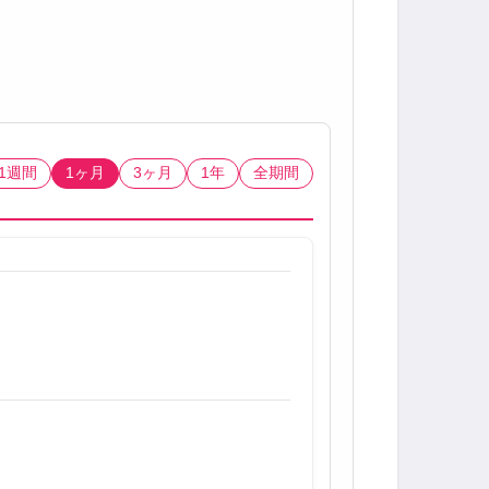
1週間
1ヶ月
3ヶ月
1年
全期間