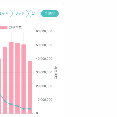
1ヶ月
3ヶ月
1年
全期間