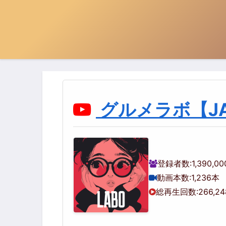
グルメラボ【JA
登録者数:
1,390,0
動画本数:
1,236本
総再生回数:
266,2