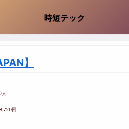
時短テック
PAN】
00人
48,720回