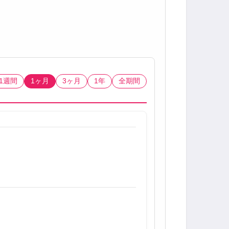
1週間
1ヶ月
3ヶ月
1年
全期間