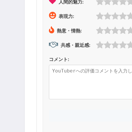
人間的魅力:
表現力:
熱意・情熱:
共感・親近感:
コメント: