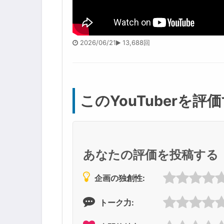
2026/06/21
13,688回
このYouTuberを評
あなたの評価を投稿する
企画の独創性:
トーク力: