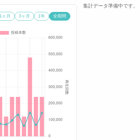
集計データ準備中です。
1ヶ月
3ヶ月
1年
全期間