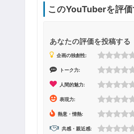
このYouTuberを評
あなたの評価を投稿する
企画の独創性:
トーク力:
人間的魅力:
表現力:
熱意・情熱:
共感・親近感: