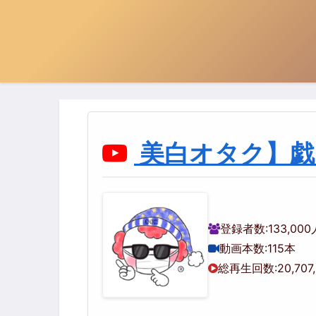
美白オタク】戯
登録者数:
133,000
動画本数:
115本
総再生回数:
20,707