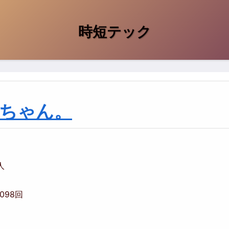
時短テック
ちゃん。
人
,098回