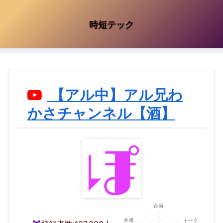
時短テック
【アル中】アル兄わ
かさチャンネル【酒】