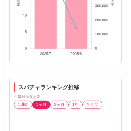
スパチャランキング推移
※毎日深夜更新
1週間
1ヶ月
3ヶ月
1年
全期間