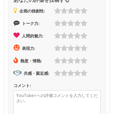
企画の独創性:
トーク力:
人間的魅力:
表現力:
熱意・情熱:
共感・親近感:
コメント: