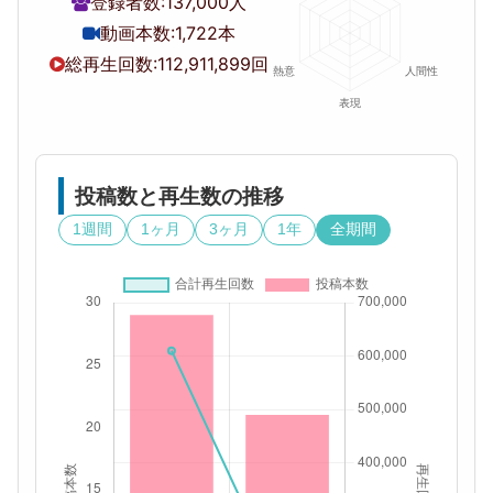
登録者数:
137,000人
動画本数:
1,722本
総再生回数:
112,911,899回
投稿数と再生数の推移
1週間
1ヶ月
3ヶ月
1年
全期間