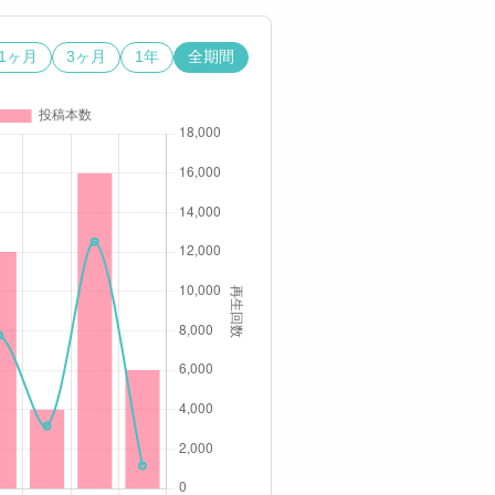
1ヶ月
3ヶ月
1年
全期間