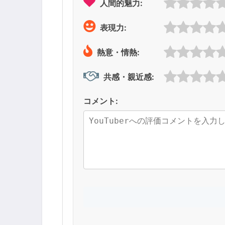
人間的魅力:
表現力:
熱意・情熱:
共感・親近感:
コメント: