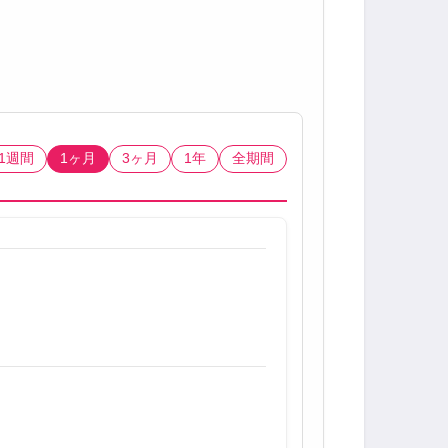
1週間
1ヶ月
3ヶ月
1年
全期間