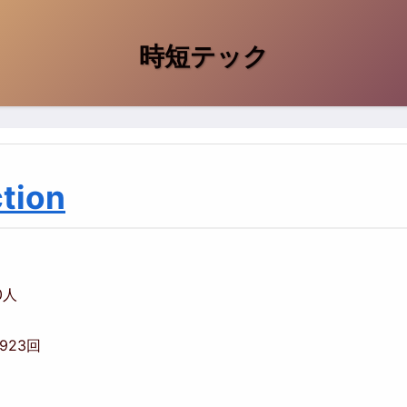
時短テック
tion
00人
,923回