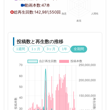
動画本数:
47本
総再生回数:
142,981,550回
投稿数と再生数の推移
1週間
1ヶ月
3ヶ月
1年
全期間