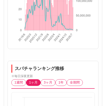
スパチャランキング推移
※毎日深夜更新
1週間
1ヶ月
3ヶ月
1年
全期間