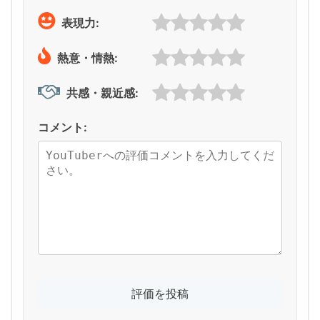
表現力:
熱意・情熱:
共感・親近感:
コメント: