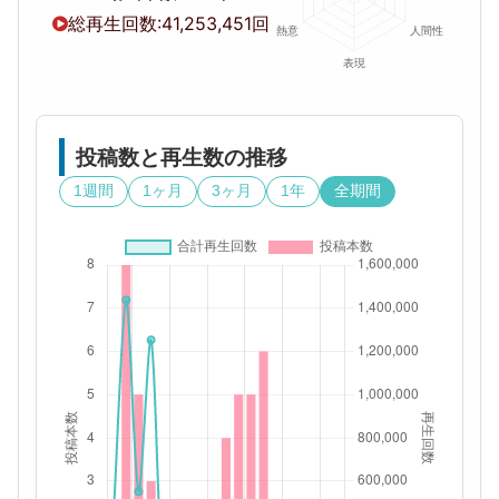
総再生回数:
41,253,451回
投稿数と再生数の推移
1週間
1ヶ月
3ヶ月
1年
全期間