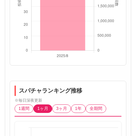
スパチャランキング推移
※毎日深夜更新
1週間
1ヶ月
3ヶ月
1年
全期間