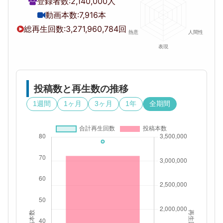
登録者数:
2,140,000人
動画本数:
7,916本
総再生回数:
3,271,960,784回
投稿数と再生数の推移
1週間
1ヶ月
3ヶ月
1年
全期間