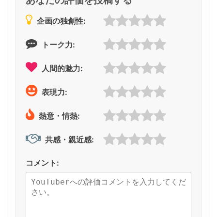
企画の独創性:
トーク力:
人間的魅力:
表現力:
熱意・情熱:
共感・親近感:
コメント: