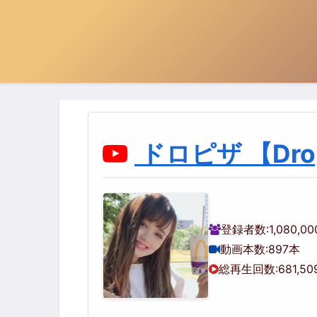
ドロピザ 【Drop 
登録者数:
1,080,0
動画本数:
897本
総再生回数:
681,50