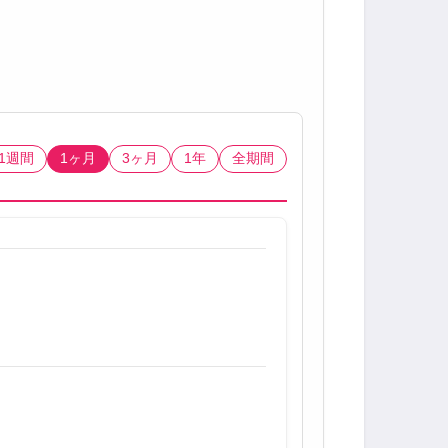
1週間
1ヶ月
3ヶ月
1年
全期間