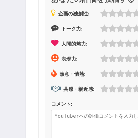
企画の独創性:
トーク力:
人間的魅力:
表現力:
熱意・情熱:
共感・親近感:
コメント: