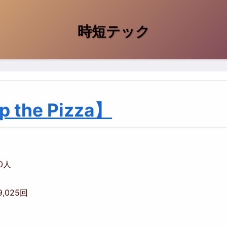
時短テック
the Pizza】
00人
9,025回