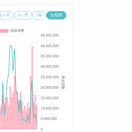
1ヶ月
3ヶ月
1年
全期間