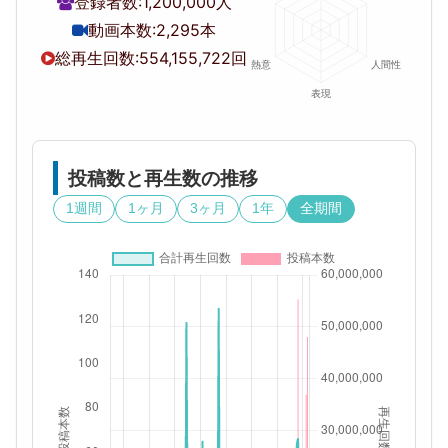
登録者数:
1,200,000人
動画本数:
2,295本
総再生回数:
554,155,722回
投稿数と再生数の推移
1週間
1ヶ月
3ヶ月
1年
全期間