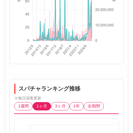
スパチャランキング推移
※毎日深夜更新
1週間
1ヶ月
3ヶ月
1年
全期間