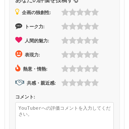
企画の独創性:
トーク力:
人間的魅力:
表現力:
熱意・情熱:
共感・親近感:
コメント: