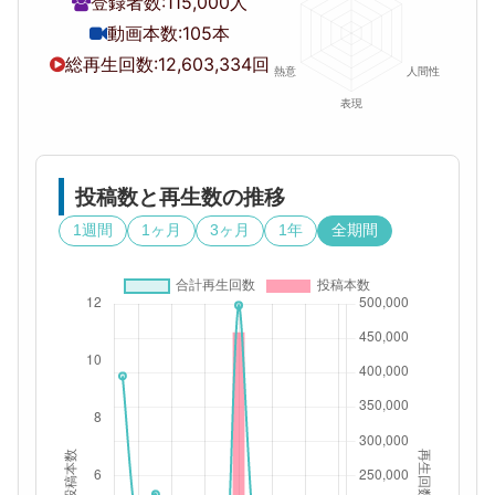
登録者数:
115,000人
動画本数:
105本
総再生回数:
12,603,334回
投稿数と再生数の推移
1週間
1ヶ月
3ヶ月
1年
全期間