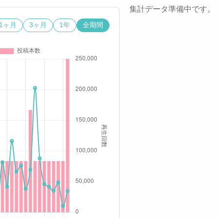
集計データ準備中です。
1ヶ月
3ヶ月
1年
全期間