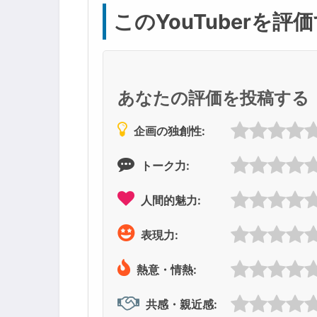
このYouTuberを評
あなたの評価を投稿する
企画の独創性:
トーク力:
人間的魅力:
表現力:
熱意・情熱:
共感・親近感: