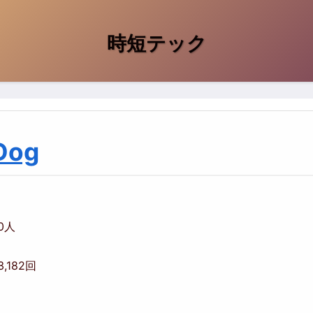
時短テック
Dog
00人
3,182回