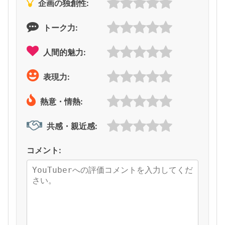
企画の独創性:
トーク力:
人間的魅力:
表現力:
熱意・情熱:
共感・親近感:
コメント: