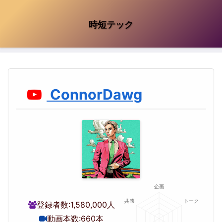
時短テック
ConnorDawg
登録者数:
1,580,000人
動画本数:
660本