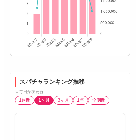
スパチャランキング推移
※毎日深夜更新
1週間
1ヶ月
3ヶ月
1年
全期間