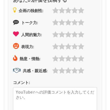
企画の独創性:
トーク力:
人間的魅力:
表現力:
熱意・情熱:
共感・親近感:
コメント: