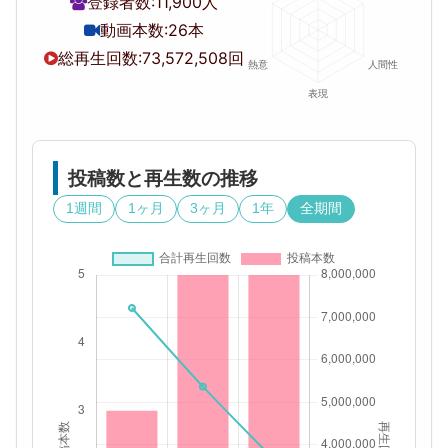
登録者数:
11,900人
動画本数:
26本
総再生回数:
73,572,508回
投稿数と再生数の推移
1週間
1ヶ月
3ヶ月
1年
全期間