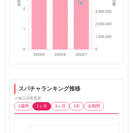
スパチャランキング推移
※毎日深夜更新
1週間
1ヶ月
3ヶ月
1年
全期間