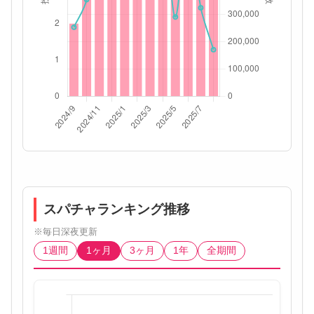
スパチャランキング推移
※毎日深夜更新
1週間
1ヶ月
3ヶ月
1年
全期間