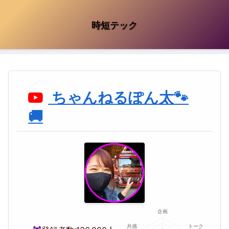
時短テック
ちゃんねるぽん太🐾
🚚