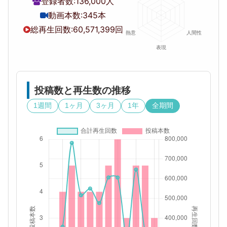
登録者数:
136,000人
動画本数:
345本
総再生回数:
60,571,399回
投稿数と再生数の推移
1週間
1ヶ月
3ヶ月
1年
全期間