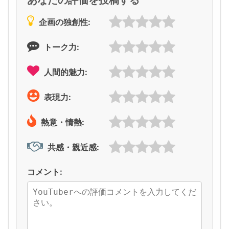
企画の独創性:
トーク力:
人間的魅力:
表現力:
熱意・情熱:
共感・親近感:
コメント: