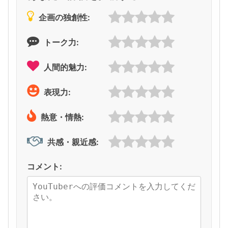
企画の独創性:
トーク力:
人間的魅力:
表現力:
熱意・情熱:
共感・親近感:
コメント: