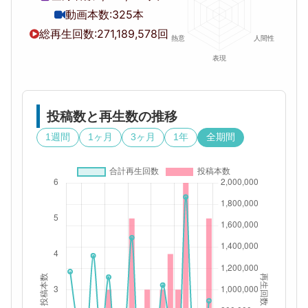
動画本数:
325本
総再生回数:
271,189,578回
投稿数と再生数の推移
1週間
1ヶ月
3ヶ月
1年
全期間