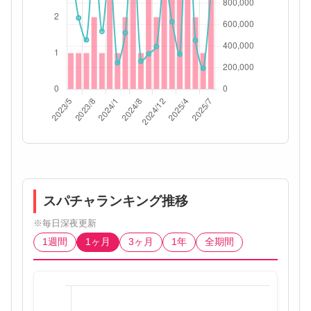
スパチャランキング推移
※毎日深夜更新
1週間
1ヶ月
3ヶ月
1年
全期間