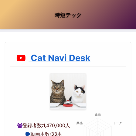
時短テック
Cat Navi Desk
登録者数:
1,470,000人
動画本数:
33本