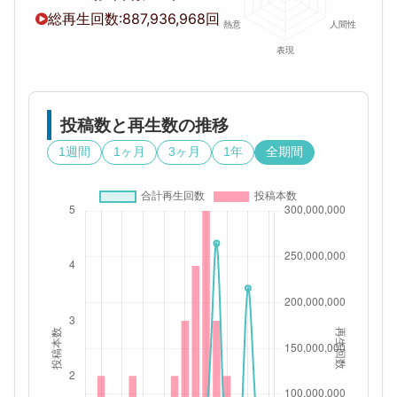
総再生回数:
887,936,968回
投稿数と再生数の推移
1週間
1ヶ月
3ヶ月
1年
全期間