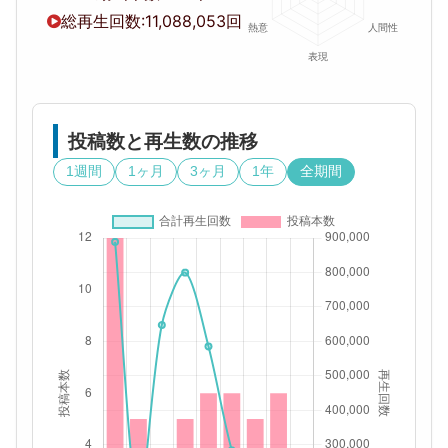
総再生回数:
11,088,053回
投稿数と再生数の推移
1週間
1ヶ月
3ヶ月
1年
全期間