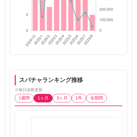
スパチャランキング推移
※毎日深夜更新
1週間
1ヶ月
3ヶ月
1年
全期間