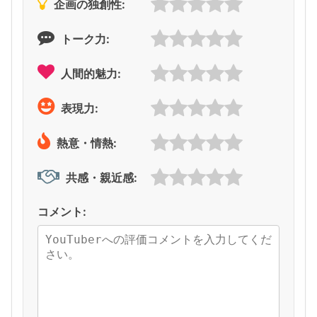
企画の独創性:
トーク力:
人間的魅力:
表現力:
熱意・情熱:
共感・親近感:
コメント: