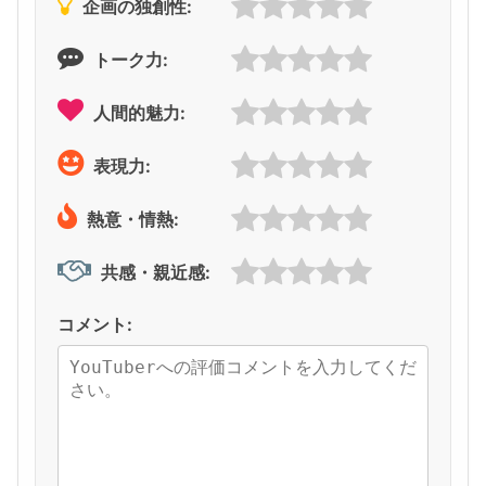
企画の独創性:
トーク力:
人間的魅力:
表現力:
熱意・情熱:
共感・親近感:
コメント: