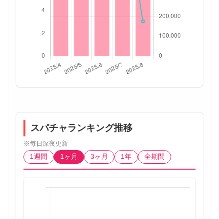
スパチャランキング推移
※毎日深夜更新
1週間
1ヶ月
3ヶ月
1年
全期間