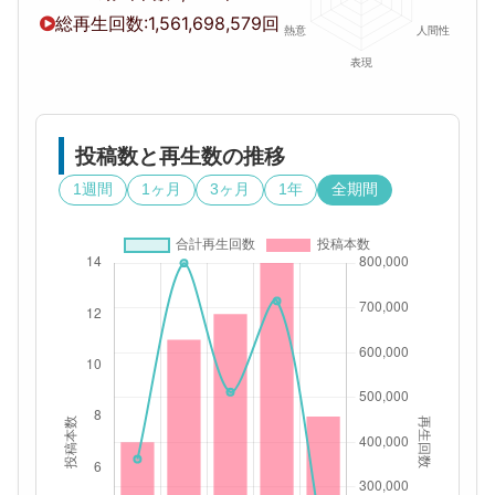
総再生回数:
1,561,698,579回
投稿数と再生数の推移
1週間
1ヶ月
3ヶ月
1年
全期間