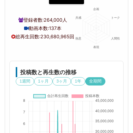
登録者数:
264,000人
動画本数:
137本
総再生回数:
230,680,965回
投稿数と再生数の推移
1週間
1ヶ月
3ヶ月
1年
全期間