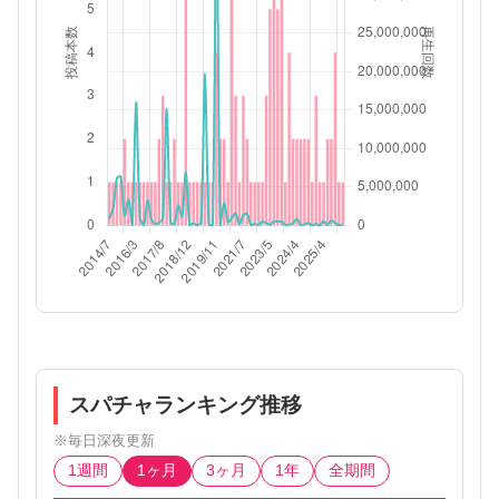
スパチャランキング推移
※毎日深夜更新
1週間
1ヶ月
3ヶ月
1年
全期間