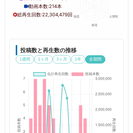
動画本数:
214本
総再生回数:
22,304,479回
投稿数と再生数の推移
1週間
1ヶ月
3ヶ月
1年
全期間