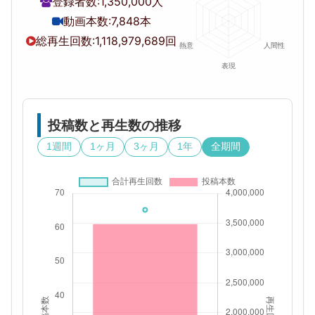
登録者数:
1,350,000人
動画本数:
7,848本
総再生回数:
1,118,979,689回
投稿数と再生数の推移
1週間
1ヶ月
3ヶ月
1年
全期間