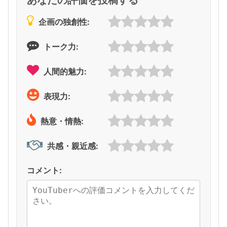
企画の独創性:
トーク力:
人間的魅力:
表現力:
熱意・情熱:
共感・親近感:
コメント: