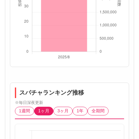
スパチャランキング推移
※毎日深夜更新
1週間
1ヶ月
3ヶ月
1年
全期間