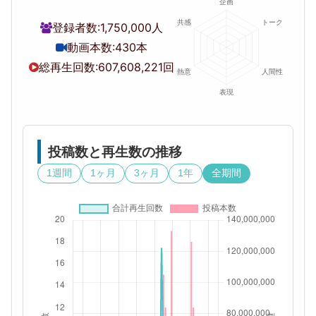
登録者数:
1,750,000人
動画本数:
430本
総再生回数:
607,608,221回
投稿数と再生数の推移
1週間
1ヶ月
3ヶ月
1年
全期間