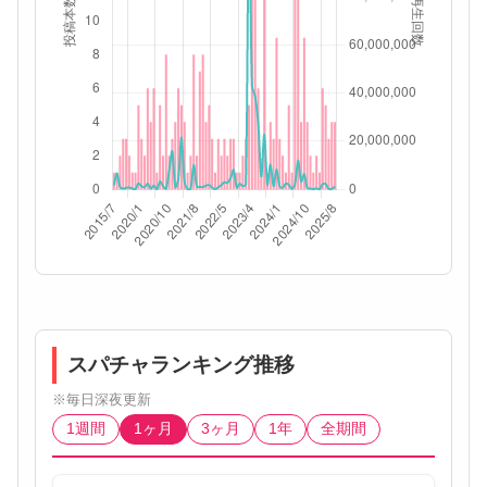
スパチャランキング推移
※毎日深夜更新
1週間
1ヶ月
3ヶ月
1年
全期間