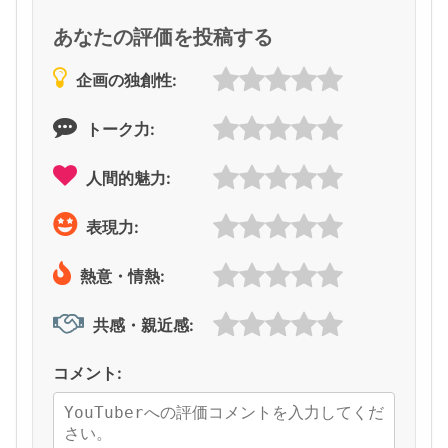
あなたの評価を投稿する
企画の独創性:
トーク力:
人間的魅力:
表現力:
熱意・情熱:
共感・親近感:
コメント: