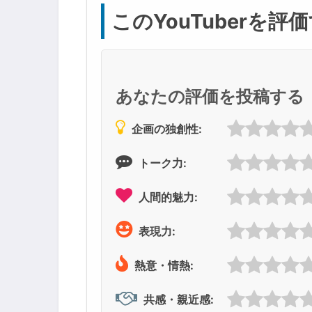
このYouTuberを評
あなたの評価を投稿する
企画の独創性:
トーク力:
人間的魅力:
表現力:
熱意・情熱:
共感・親近感: