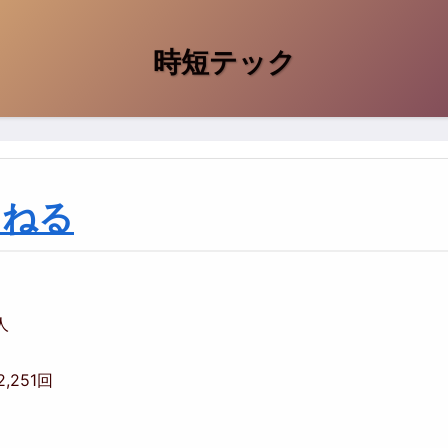
時短テック
んねる
人
2,251回