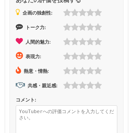
企画の独創性:
トーク力:
人間的魅力:
表現力:
熱意・情熱:
共感・親近感:
コメント: