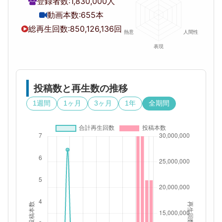
登録者数:
1,830,000人
動画本数:
655本
総再生回数:
850,126,136回
投稿数と再生数の推移
1週間
1ヶ月
3ヶ月
1年
全期間