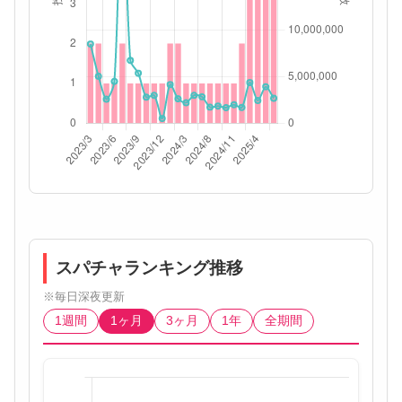
スパチャランキング推移
※毎日深夜更新
1週間
1ヶ月
3ヶ月
1年
全期間