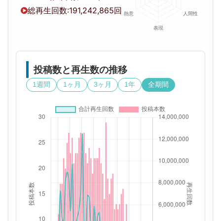
総再生回数:
191,242,865回
投稿数と再生数の推移
1週間
1ヶ月
3ヶ月
1年
全期間