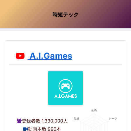
時短テック
A.I.Games
登録者数:
1,330,000人
動画本数:
990本