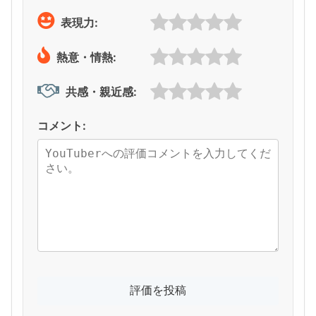
表現力:
熱意・情熱:
共感・親近感:
コメント: