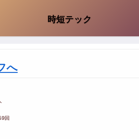
時短テック
フへ
人
659回