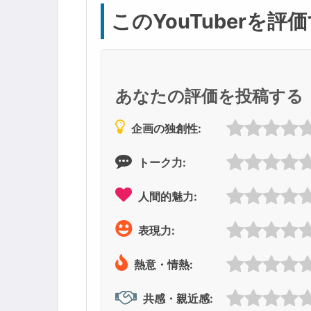
このYouTuberを評
あなたの評価を投稿する
企画の独創性:
トーク力:
人間的魅力:
表現力:
熱意・情熱:
共感・親近感: