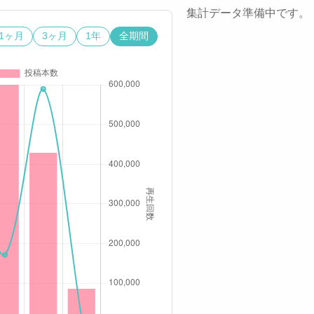
集計データ準備中です。
1ヶ月
3ヶ月
1年
全期間