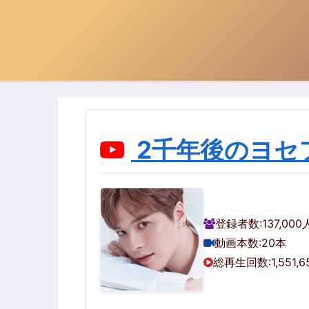
2千年後のヨセ
登録者数:
137,000
動画本数:
20本
総再生回数:
1,551,